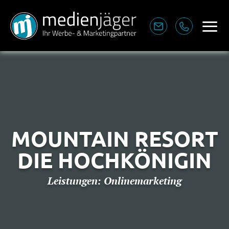
LEISTUNGEN
BERATUNG & MARKETING
MOUNTAIN RESORT
PRINT-WERBUNG
DIE HOCHKÖNIGIN
ONLINE-WERBUNG
Leistungen: Onlinemarketing
AGENTUR